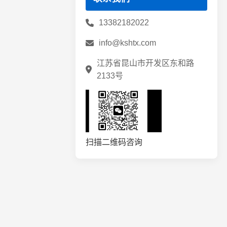
铝铸件切割锯片
13382182022
锯片修磨补齿
info@kshtx.com
和源锯片
江苏省昆山市开发区东和路
兼房锯片
2133号
金田锯片
扫描二维码咨询