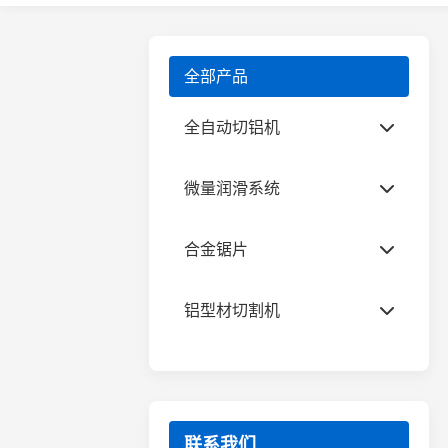
全部产品
全自动切铝机
无尾料分离式全自动切铝机
微量润滑系统
工业铝型材切割机
微量润滑喷油装置
合金锯片
散热器切割机
微量润滑切削油
铜材专用切割机
铝合金锯片
铝型材切割机
全自动光伏角码锯
日意嘉超薄锯片
半自动切铝机
全自动切管机
铝合金角码锯片
铝模板专用锯片
联系我们