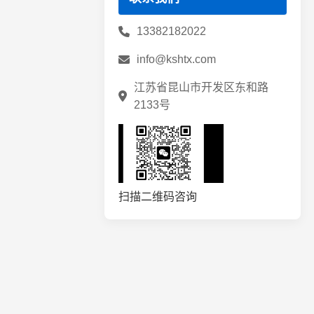
铝铸件切割锯片
13382182022
锯片修磨补齿
info@kshtx.com
和源锯片
江苏省昆山市开发区东和路
兼房锯片
2133号
金田锯片
扫描二维码咨询