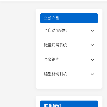
全部产品
全自动切铝机
无尾料分离式全自动切铝机
微量润滑系统
工业铝型材切割机
微量润滑喷油装置
合金锯片
散热器切割机
微量润滑切削油
铜材专用切割机
铝合金锯片
铝型材切割机
全自动光伏角码锯
日意嘉超薄锯片
半自动切铝机
全自动切管机
铝合金角码锯片
铝模板专用锯片
联系我们